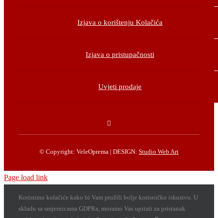
Izjava o korištenju Kolačića
Izjava o pristupačnosti
Uvjeti prodaje
© Copyright: VeleOprema | DESIGN:
Studio Web Art
Page load link
Koristimo kolačiće kako bi Vam pružili bolje korisničko iskustvo. U
skladu sa smjernicama GDPRa, moramo Vas upitati za pristanak