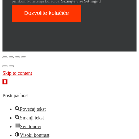
prilikom korištenja kolačića.
Saznajte više
Settings
Dozvolite kolačiće
Skip to content
Open
toolbar
Pristupačnost
Povećaj tekst
Smanji tekst
Sivi tonovi
Visoki kontrast