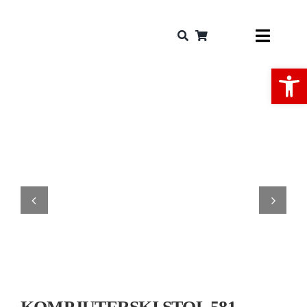
Skip
to
Toggle
content
Naviga
Open