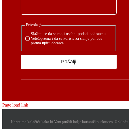
Privola
*
Slažem se da se moji osobni podaci pohrane u
VeleOprema i da se koriste za slanje ponude
prema upitu obrasca.
Pošalji
Page load link
Koristimo kolačiće kako bi Vam pružili bolje korisničko iskustvo. U sklad