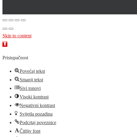
Skip to content
Open
toolbar
Pristupačnost
Povećaj tekst
Smanji tekst
Sivi tonovi
Visoki kontrast
Negativni kontrast
Svijetla pozadina
Podcrtaj poveznice
Čitljiv font