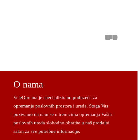
O nama
VeleOprema je specijalizirano poduzeće za
opremanje poslovnih prostora i ureda. Stoga Vas
pozivamo da nam se u trenucima opremanja Vaših
poslovnih ureda slobodno obratite u naš prodajni
salon za sve potrebne informacije.