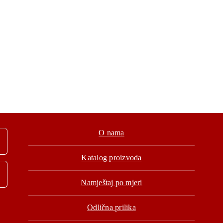
O nama
Katalog proizvoda
Namještaj po mjeri
Odlična prilika