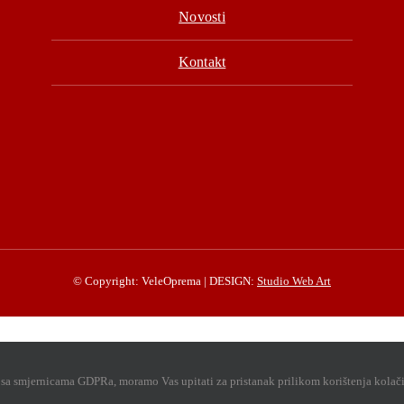
Novosti
Kontakt
© Copyright: VeleOprema | DESIGN:
Studio Web Art
u sa smjernicama GDPRa, moramo Vas upitati za pristanak prilikom korištenja kolač