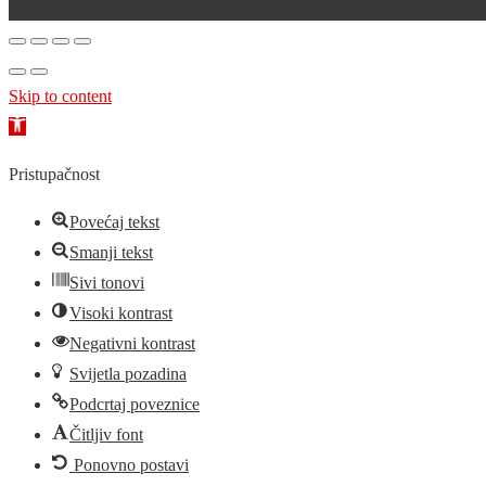
Skip to content
Open
toolbar
Pristupačnost
Povećaj tekst
Smanji tekst
Sivi tonovi
Visoki kontrast
Negativni kontrast
Svijetla pozadina
Podcrtaj poveznice
Čitljiv font
Ponovno postavi