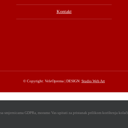
Kontakt
© Copyright: VeleOprema | DESIGN:
Studio Web Art
u sa smjernicama GDPRa, moramo Vas upitati za pristanak prilikom korištenja kolač