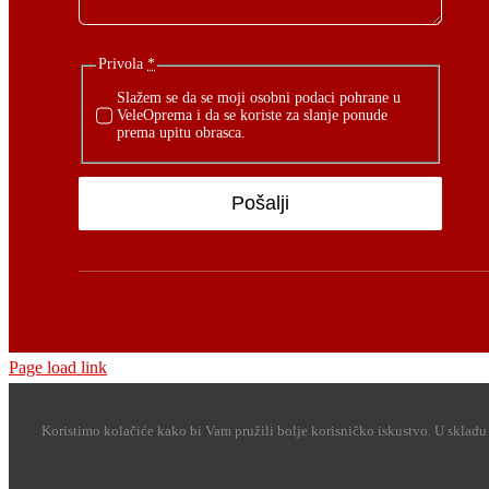
Privola
*
Slažem se da se moji osobni podaci pohrane u
VeleOprema i da se koriste za slanje ponude
prema upitu obrasca.
Pošalji
Page load link
Koristimo kolačiće kako bi Vam pružili bolje korisničko iskustvo. U sklad