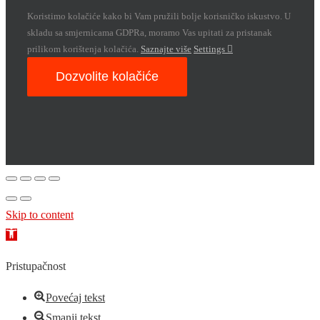
Koristimo kolačiće kako bi Vam pružili bolje korisničko iskustvo. U
skladu sa smjernicama GDPRa, moramo Vas upitati za pristanak
prilikom korištenja kolačića.
Saznajte više
Settings
Dozvolite kolačiće
Skip to content
Open
toolbar
Pristupačnost
Povećaj tekst
Smanji tekst