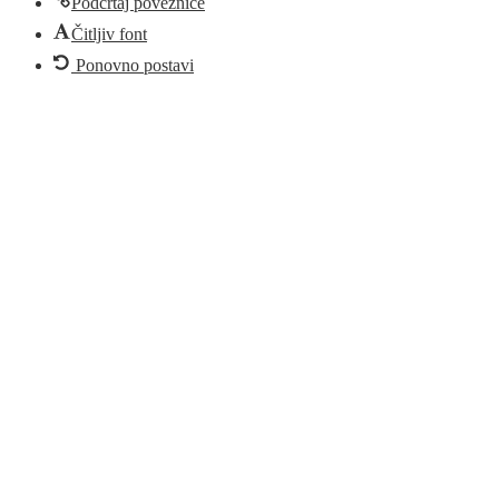
Podcrtaj poveznice
Čitljiv font
Ponovno postavi