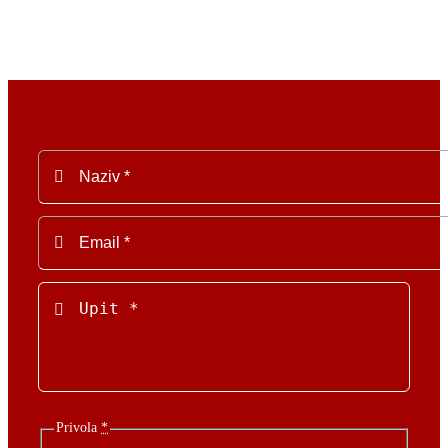
Privola
*