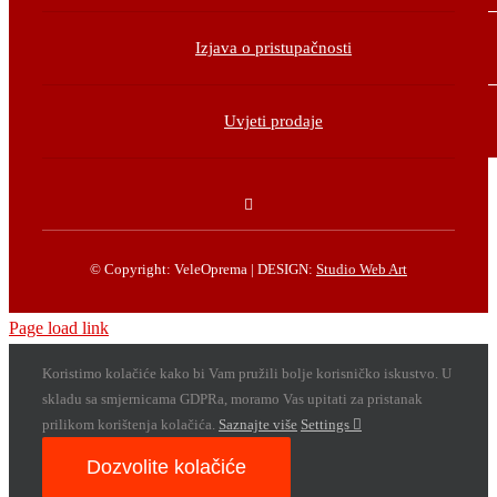
Izjava o pristupačnosti
Uvjeti prodaje
© Copyright: VeleOprema | DESIGN:
Studio Web Art
Page load link
Koristimo kolačiće kako bi Vam pružili bolje korisničko iskustvo. U
skladu sa smjernicama GDPRa, moramo Vas upitati za pristanak
prilikom korištenja kolačića.
Saznajte više
Settings
Dozvolite kolačiće