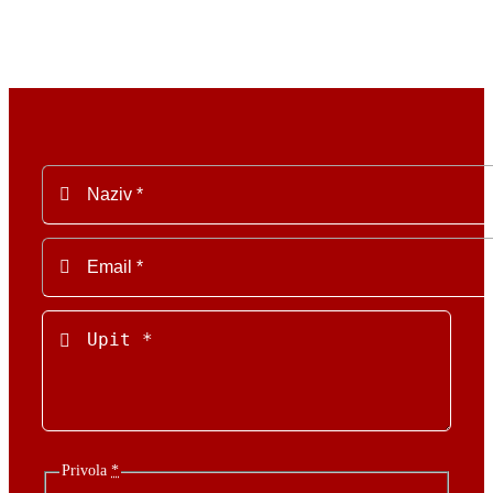
Privola
*