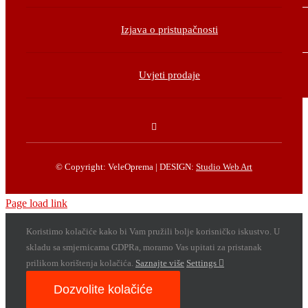
Izjava o pristupačnosti
Uvjeti prodaje
© Copyright: VeleOprema | DESIGN:
Studio Web Art
Page load link
Koristimo kolačiće kako bi Vam pružili bolje korisničko iskustvo. U
skladu sa smjernicama GDPRa, moramo Vas upitati za pristanak
prilikom korištenja kolačića.
Saznajte više
Settings
Dozvolite kolačiće