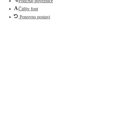
Podcrtaj poveznice
Čitljiv font
Ponovno postavi