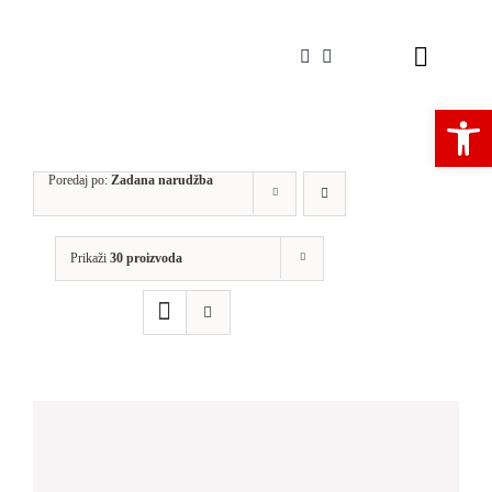
Skip
to
Toggle
content
Navigat
Open 
Poredaj po:
Zadana narudžba
Prikaži
30 proizvoda